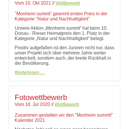
Links
Vom
10. Okt 2021
//
Wettbewerb
Wildbienen
"Monheim summt" gewinnt ersten Preis in der
Wildbienenarten
Kategorie "Natur und Nachhaltigkeit"
Hummeln
Bestäubungsfunktion
Unsere Aktion „Monheim summt“ hat beim 10.
Gefährdung
Donau - Rieser Heimatpreis den 1. Platz in der
Schutz
Kategorie „Natur und Nachhaltigkeit“ belegt.
und
Positiv aufgefallen ist den Juroren nicht nur, dass
Hilfe
unser Projekt sich über mehrere Jahre weiter
Literatur
entwickelt, sondern auch, der breite Rückhalt in
Links
der Bevölkerung.
Bienenfreundlich
Preisverleihung
Weiterlesen …
Gärtnern
Rieser
Allgemein
Heimatpreis
Links
Biologische
Fotowettbewerb
Vielfalt
Vom
18. Jul 2020
//
Wettbewerb
Zusammen gestalten wir den "Monheim summt!"
Kalender 2021