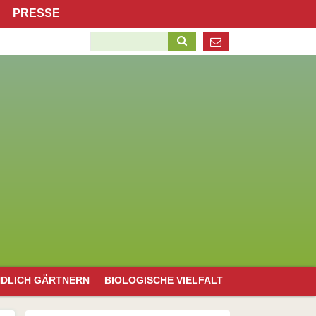
Navigation
PRESSE
überspringen
Suchbegriffe
Navigation
NDLICH GÄRTNERN
BIOLOGISCHE VIELFALT
überspringen