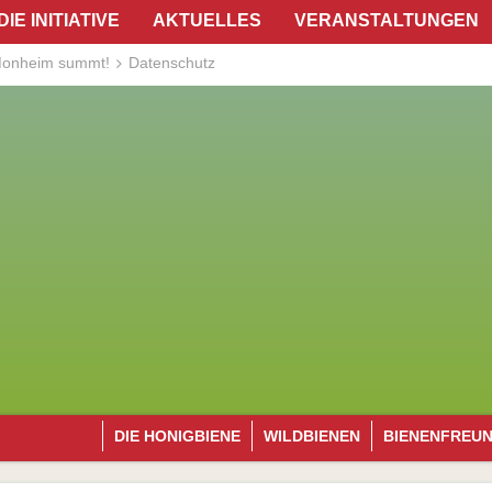
DIE INITIATIVE
AKTUELLES
VERANSTALTUNGEN
onheim summt!
Datenschutz
DIE HONIGBIENE
WILDBIENEN
BIENENFREU