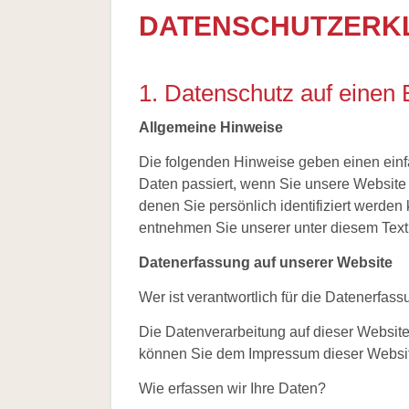
/
DATENSCHUTZERK
More
than
honey
Wesensgemäße
1. Datenschutz auf einen 
Bienenhaltung
Stadtimkerei
Allgemeine Hinweise
Literatur
Links
Die folgenden Hinweise geben einen einf
Wildbienen
Daten passiert, wenn Sie unsere Website
Wildbienenarten
denen Sie persönlich identifiziert werde
Hummeln
Bestäubungsfunktion
entnehmen Sie unserer unter diesem Text
Gefährdung
Schutz
Datenerfassung auf unserer Website
und
Hilfe
Wer ist verantwortlich für die Datenerfas
Literatur
Links
Die Datenverarbeitung auf dieser Website
Bienenfreundlich
können Sie dem Impressum dieser Websi
Gärtnern
Allgemein
Wie erfassen wir Ihre Daten?
Links