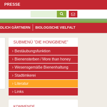
Navigation
PRESSE
überspringen
Suchbegriffe
Navigation
NDLICH GÄRTNERN
BIOLOGISCHE VIELFALT
überspringen
SUBMENÜ "DIE HONIGBIENE"
Navigation
Bestäubungsfunktion
überspringen
Bienensterben / More than honey
Wesensgemäße Bienenhaltung
Stadtimkerei
Literatur
Links
KOMMENDE