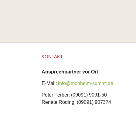
und
Hilfe
Literatur
Links
Bienenfreundlich
Gärtnern
Allgemein
Links
KONTAKT
Biologische
Vielfalt
Ansprechpartner vor Ort:
E-Mail:
info@monheim-summt.de
Peter Ferber: (09091) 9091-50
Renate Röding: (09091) 907374